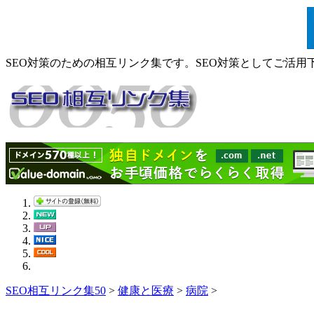
SEO対策のための相互リンク集です。SEO対策としてご活用
SEO相互リンク集50
>
健康と医療
>
病院
>