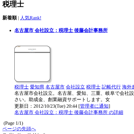
税理士
新着順
|
人気Rank!
名古屋市 会社設立：税理士 後藤会計事務所
税理士
愛知県
名古屋市
会社設立
税理士
記帳代行
海外
名古屋市会社設立。名古屋、愛知、三重、岐阜で会社設
さい。助成金、創業融資サポートします。女
更新日：2012/10/23(Tue) 20:44 [
管理者に通知
]
名古屋市 会社設立：税理士 後藤会計事務所 の詳細
(Page 1/1)
ページの先頭へ