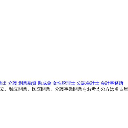
進出
介護
創業融資
助成金
女性税理士
公認会計士
会計事務所
立、独立開業、医院開業、介護事業開業をお考えの方は名古屋