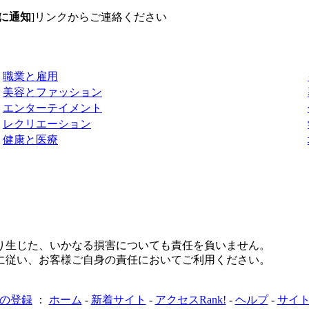
に通知
]リンクからご連絡ください
職業と雇用
美容とファッション
エンターテイメント
レクリエーション
健康と医療
り生じた、いかなる損害についても責任を負いません。
に従い、お客様ご自身の責任においてご利用ください。
の登録
：
ホーム
-
新着サイト
-
アクセスRank!
-
ヘルプ
-
サイ