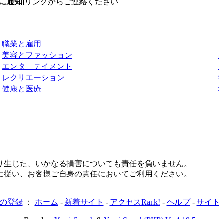
に通知
]リンクからご連絡ください
職業と雇用
美容とファッション
エンターテイメント
レクリエーション
健康と医療
り生じた、いかなる損害についても責任を負いません。
に従い、お客様ご自身の責任においてご利用ください。
の登録
：
ホーム
-
新着サイト
-
アクセスRank!
-
ヘルプ
-
サイ