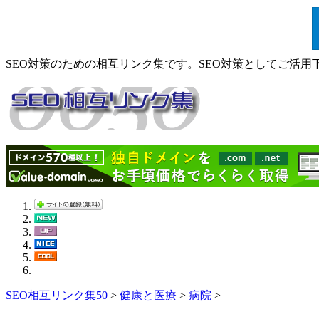
SEO対策のための相互リンク集です。SEO対策としてご活用
SEO相互リンク集50
>
健康と医療
>
病院
>