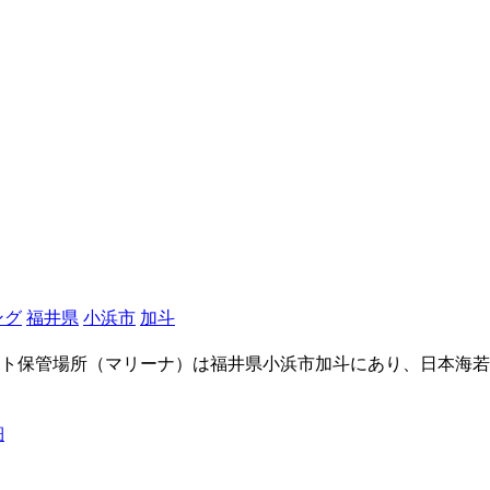
ング
福井県
小浜市
加斗
ト保管場所（マリーナ）は福井県小浜市加斗にあり、日本海若
細