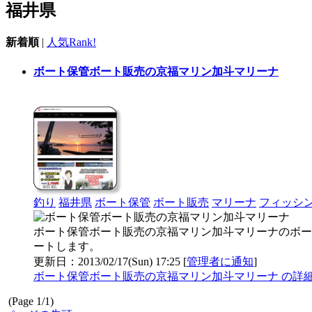
福井県
新着順
|
人気Rank!
ボート保管ボート販売の京福マリン加斗マリーナ
釣り
福井県
ボート保管
ボート販売
マリーナ
フィッシ
ボート保管ボート販売の京福マリン加斗マリーナのボー
ートします。
更新日：2013/02/17(Sun) 17:25 [
管理者に通知
]
ボート保管ボート販売の京福マリン加斗マリーナ の詳
(Page 1/1)